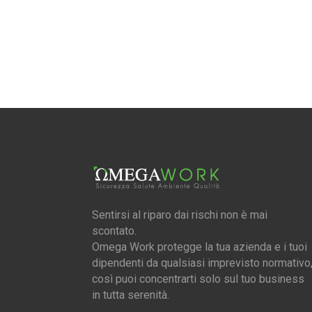
Sentirsi al riparo dai rischi non è mai
scontato.
Omega Work protegge la tua azienda e i tuoi
dipendenti da qualsiasi imprevisto normativo
così puoi concentrarti solo sul tuo business
in tutta serenità.