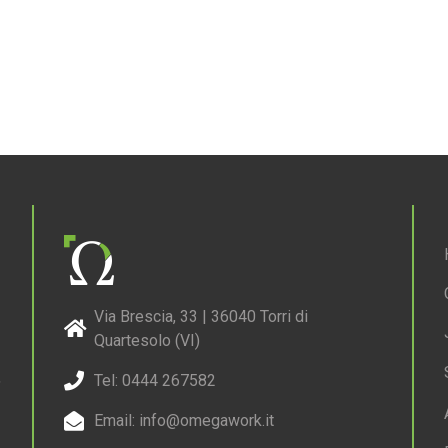
Via Brescia, 33 | 36040 Torri di
Quartesolo (VI)
,
Tel: 0444 267582
Email: info@omegawork.it