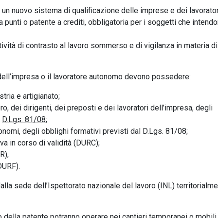
i un nuovo sistema di qualificazione delle imprese e dei lavorator
a punti o patente a crediti, obbligatoria per i soggetti che intend
ività di contrasto al lavoro sommerso e di vigilanza in materia di
 dell’impresa o il lavoratore autonomo devono possedere:
tria e artigianato;
, dei dirigenti, dei preposti e dei lavoratori dell’impresa, degli
l
D.Lgs. 81/08
;
nomi, degli obblighi formativi previsti dal D.Lgs. 81/08;
a in corso di validità (DURC);
R);
DURF).
dalla sede dell’Ispettorato nazionale del lavoro (INL) territorialm
 della patente potranno operare nei cantieri temporanei o mobili